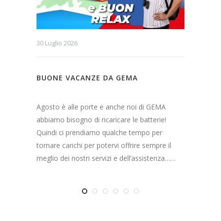
30 Luglio 2026
6 Lugli
BUONE VACANZE DA GEMA
AGOS
IL CH
Agosto è alle porte e anche noi di GEMA
Prenot
abbiamo bisogno di ricaricare le batterie!
estivi!
Quindi ci prendiamo qualche tempo per
intelli
tornare carichi per potervi offrire sempre il
attesa
meglio dei nostri servizi e dell’assistenza……
online