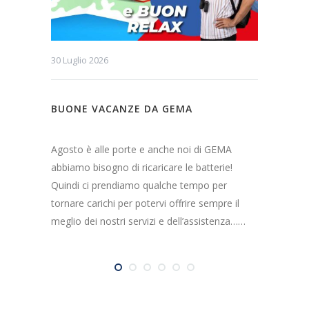
30 Luglio 2026
6 Lugli
BUONE VACANZE DA GEMA
AGOS
IL CH
Agosto è alle porte e anche noi di GEMA
Prenot
abbiamo bisogno di ricaricare le batterie!
estivi!
Quindi ci prendiamo qualche tempo per
intelli
tornare carichi per potervi offrire sempre il
attesa
meglio dei nostri servizi e dell’assistenza……
online