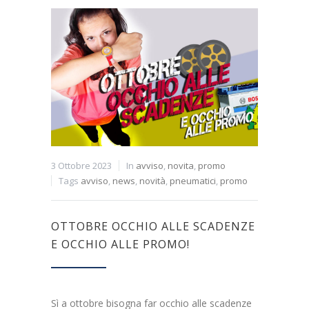
3 Ottobre 2023
In
avviso
,
novita
,
promo
Tags
avviso
,
news
,
novità
,
pneumatici
,
promo
OTTOBRE OCCHIO ALLE SCADENZE
E OCCHIO ALLE PROMO!
Sì a ottobre bisogna far occhio alle scadenze