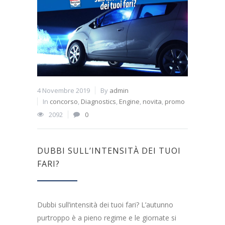
4 Novembre 2019
By
admin
In
concorso
,
Diagnostics
,
Engine
,
novita
,
promo
2092
0
DUBBI SULL’INTENSITÀ DEI TUOI
FARI?
Dubbi sull’intensità dei tuoi fari? L’autunno
purtroppo è a pieno regime e le giornate si