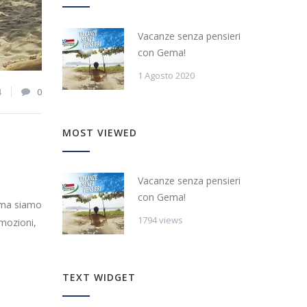
Vacanze senza pensieri
con Gema!
1 Agosto 2020
4
0
MOST VIEWED
Vacanze senza pensieri
con Gema!
Gema siamo
1794 views
omozioni,
TEXT WIDGET