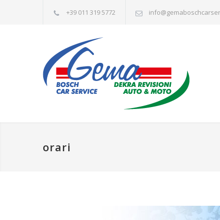
+39 011 319 5772
info@gemaboschcarserv
orari