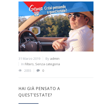
31 Marzo 2019
By
admin
In
Filters
,
Senza categoria
2055
0
HAI GIÀ PENSATO A
QUEST’ESTATE?