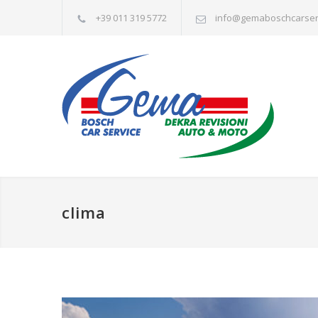
+39 011 319 5772
info@gemaboschcarserv
clima