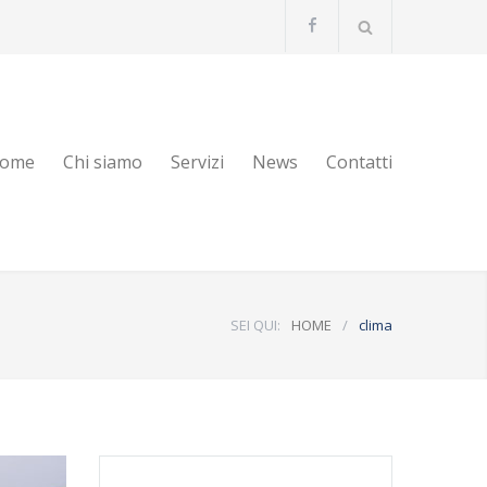
ome
Chi siamo
Servizi
News
Contatti
SEI QUI:
HOME
/
clima