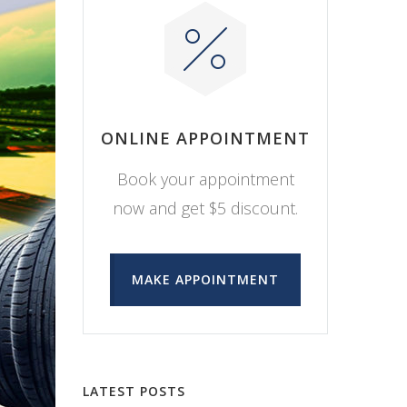
ONLINE APPOINTMENT
Book your appointment
now and get $5 discount.
MAKE APPOINTMENT
LATEST POSTS