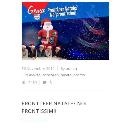
30 Novembre 2019
By
admin
In
avviso
,
concorso
,
novita
,
promo
2489
0
PRONTI PER NATALE? NOI
PRONTISSIMI!