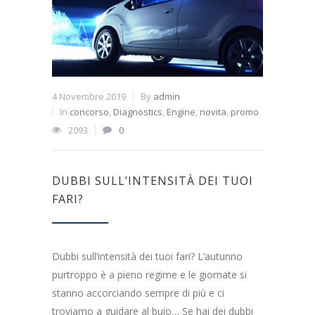
4 Novembre 2019
By
admin
In
concorso
,
Diagnostics
,
Engine
,
novita
,
promo
2093
0
DUBBI SULL’INTENSITÀ DEI TUOI
FARI?
Dubbi sull’intensità dei tuoi fari? L’autunno
purtroppo è a pieno regime e le giornate si
stanno accorciando sempre di più e ci
troviamo a guidare al buio… Se hai dei dubbi