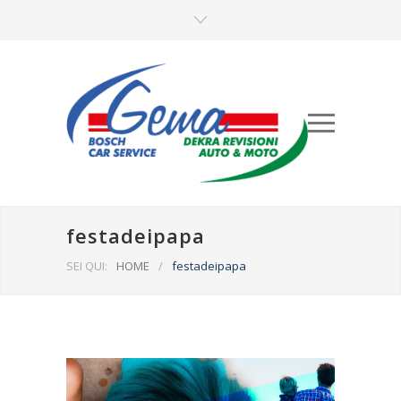
festadeipapa
SEI QUI:
HOME
/
festadeipapa