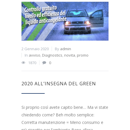
2 Gennaio 2020
By
admin
In
avviso
,
Diagnostics
,
novita
,
promo
1870
0
2020 ALL’INSEGNA DEL GREEN
Si proprio così avete capito bene… Ma vi state
chiedendo come? Beh molto semplice:
Corretta manutenzione = Meno consumo e
più rispetto per l’ambiente Bene allora