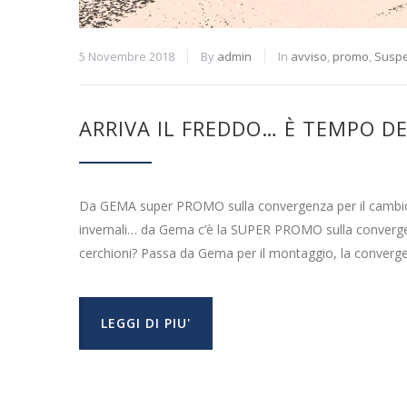
5 Novembre 2018
By
admin
In
avviso
,
promo
,
Susp
ARRIVA IL FREDDO… È TEMPO 
Da GEMA super PROMO sulla convergenza per il cambio 
invernali… da Gema c’è la SUPER PROMO sulla convergen
cerchioni? Passa da Gema per il montaggio, la converg
LEGGI DI PIU'