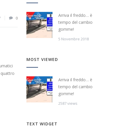
Arriva il freddo… è
7
0
tempo del cambio
gomme!
5 Novembre 2018
MOST VIEWED
umatici
 quattro
Arriva il freddo… è
tempo del cambio
gomme!
2587 views
TEXT WIDGET