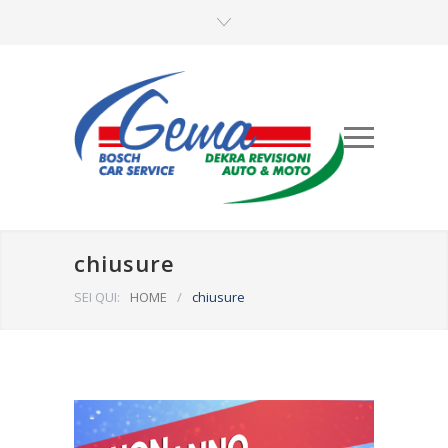
chiusure
SEI QUI:
HOME
/
chiusure