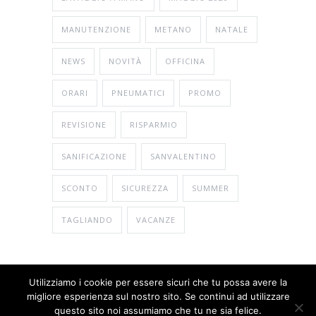
MANUTENZIONE
METANO
NATALE
NEWS
NOVITÀ
OFFICINA
ORARI
PNEUMATICI
PROMO
REVISIONE
RISPARMIO
SANIFICAZIONE
SANVALENTINO
SCONTO
SICUREZZA
SUMMER
TAGLIANDO
VACANZE
Utilizziamo i cookie per essere sicuri che tu possa avere la
migliore esperienza sul nostro sito. Se continui ad utilizzare
© Copyright 2026
Gema Bosch Car Service
questo sito noi assumiamo che tu ne sia felice.