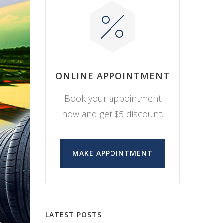
ONLINE APPOINTMENT
Book your appointment
now and get $5 discount.
MAKE APPOINTMENT
LATEST POSTS