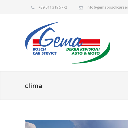
+39 011 319 5772
info@gemaboschcarserv
clima