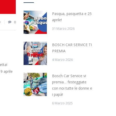
Pasqua, pasquetta e 25
aprile!
9
0
31 Marzo 2026
BOSCH CAR SERVICE TI
PREMIA
4 Marzo 2026
etta!
9 aprile
Bosch Car Service vi
premia… festeggiate
con noi tutte le donne e
i papà!
6 Marzo 2025