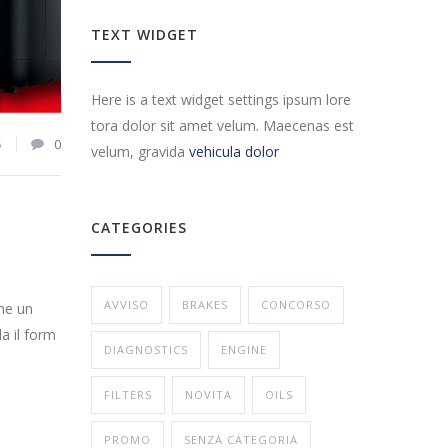
TEXT WIDGET
Here is a text widget settings ipsum lore
tora dolor sit amet velum. Maecenas est
5
0
velum, gravida
vehicula dolor
CATEGORIES
AVVISO
BRAKES
CONCORSO
ine un
a il form
DIAGNOSTICS
ENGINE
FILTERS
NOVITA
OILS
PROMO
SENZA CATEGORIA