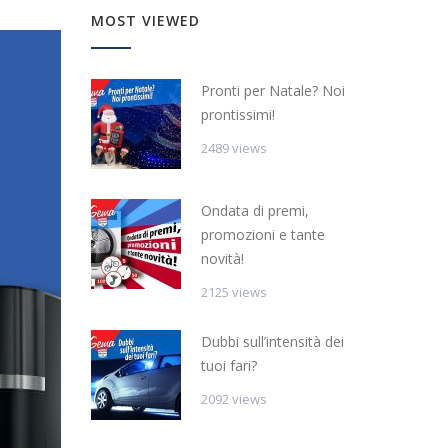
MOST VIEWED
Pronti per Natale? Noi
prontissimi!
2489 views
Ondata di premi,
promozioni e tante
novità!
2125 views
Dubbi sull’intensità dei
tuoi fari?
2092 views