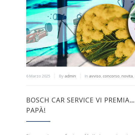
6 Marzo 2025
By
admin
In
avviso
,
concorso
,
novita
,
BOSCH CAR SERVICE VI PREMIA…
PAPÀ!