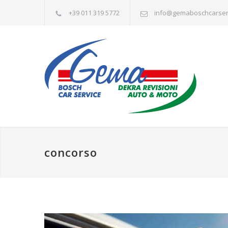
+39 011 319 5772
info@gemaboschcarserv
concorso