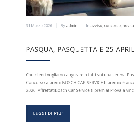
31 Marzo 2026
By
admin
In
avviso
,
concorso
,
novita
PASQUA, PASQUETTA E 25 APRIL
Cari clienti vogliamo augurare a tutti voi una serena Pas
Concorso a premi BOSCH CAR SERVICE ti premia è ancora 
2026! AffrettatiBosch Car Service ti premia! Prova a vin
LEGGI DI PIU'