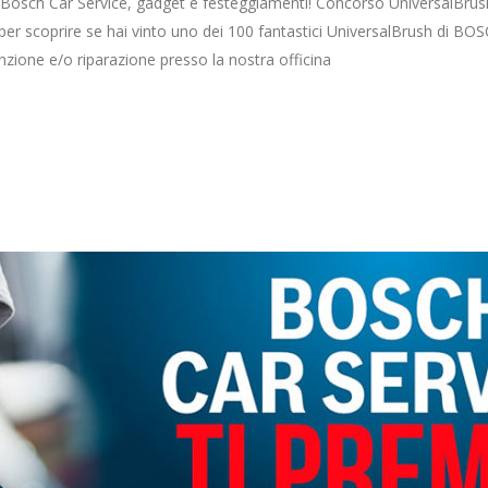
a Bosch Car Service, gadget e festeggiamenti! Concorso UniversalBru
 per scoprire se hai vinto uno dei 100 fantastici UniversalBrush di BOS
zione e/o riparazione presso la nostra officina