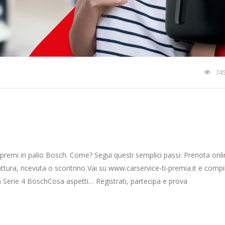
74
 premi in palio Bosch. Come? Segui questi semplici passi: Prenota onl
ura, ricevuta o scontrino Vai su www.carservice-ti-premia.it e compil
ria Serie 4 BoschCosa aspetti… Registrati, partecipa e prova