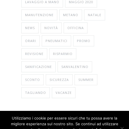
LAVAGGIO A MANO
MAGGIO 2020
MANUTENZIONE
METANO
NATALE
NEWS
NOVITÀ
OFFICINA
ORARI
PNEUMATICI
PROMO
REVISIONE
RISPARMIO
SANIFICAZIONE
SANVALENTINO
SCONTO
SICUREZZA
SUMMER
TAGLIANDO
VACANZE
Utilizziamo i cookie per essere sicuri che tu possa avere la
migliore esperienza sul nostro sito. Se continui ad utilizzare
© Copyright 2026
Gema Bosch Car Service