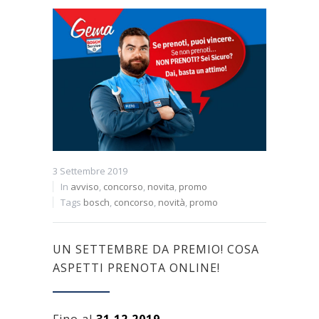
3 Settembre 2019
In
avviso
,
concorso
,
novita
,
promo
Tags
bosch
,
concorso
,
novità
,
promo
UN SETTEMBRE DA PREMIO! COSA
ASPETTI PRENOTA ONLINE!