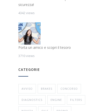
sicurezza!
4342 views
Porta un amico e scopri il tesoro
3710 views
CATEGORIE
AVVISO
BRAKES
CONCORSO
DIAGNOSTICS
ENGINE
FILTERS
NOVITA
OILS
PROMO