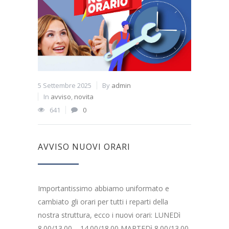
5 Settembre 2025
By
admin
In
avviso
,
novita
641
0
AVVISO NUOVI ORARI
Importantissimo abbiamo uniformato e
cambiato gli orari per tutti i reparti della
nostra struttura, ecco i nuovi orari: LUNEDì
8.00/13.00 – 14.00/18.00 MARTEDì 8.00/13.00