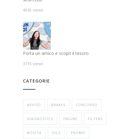
4345 views
Porta un amico e scopri il tesoro
3715 views
CATEGORIE
AVVISO
BRAKES
CONCORSO
DIAGNOSTICS
ENGINE
FILTERS
NOVITA
OILS
PROMO