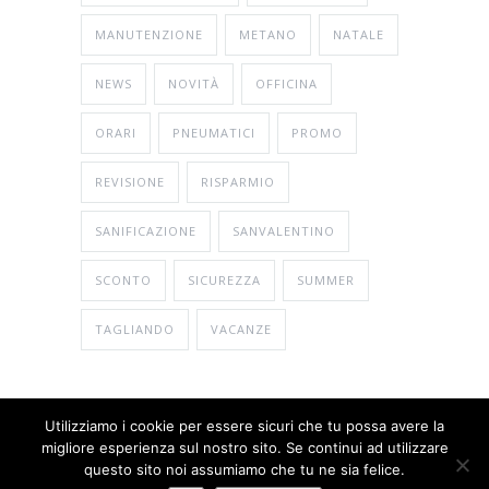
MANUTENZIONE
METANO
NATALE
NEWS
NOVITÀ
OFFICINA
ORARI
PNEUMATICI
PROMO
REVISIONE
RISPARMIO
SANIFICAZIONE
SANVALENTINO
SCONTO
SICUREZZA
SUMMER
TAGLIANDO
VACANZE
Utilizziamo i cookie per essere sicuri che tu possa avere la
migliore esperienza sul nostro sito. Se continui ad utilizzare
© Copyright 2026
Gema Bosch Car Service
questo sito noi assumiamo che tu ne sia felice.
Privacy Policy