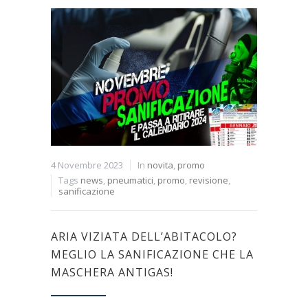
4 Novembre 2023
In
novita
,
promo
Tags
news
,
pneumatici
,
promo
,
revisione
,
sanificazione
ARIA VIZIATA DELL’ABITACOLO?
MEGLIO LA SANIFICAZIONE CHE LA
MASCHERA ANTIGAS!