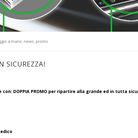
ggio a mano
,
news
,
promo
N SICUREZZA!
 con: DOPPIA PROMO per ripartire alla grande ed in tutta sicu
medico