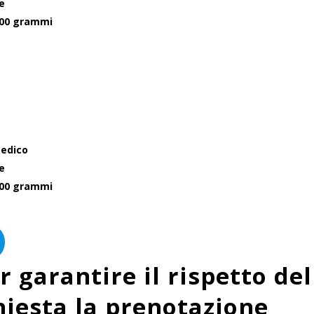
le
500 grammi
medico
le
500 grammi
 garantire il rispetto del
hiesta la prenotazione