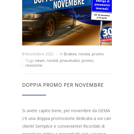
8 Novembre 2022
In
Brakes
,
novita
,
promo
Tags
news
,
novità
,
pneumatici
,
promo
,
revisione
DOPPIA PROMO PER NOVEMBRE
Si avete capito bene, per novembre da GEMA
c’è una doppia promozione dedicata a voi cari
clienti! Semplice e conveniente! Ricordati di
prenotare online e presentarti con i coupon