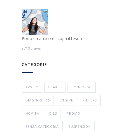
Porta un amico e scopri il tesoro
3710 views
CATEGORIE
AVVISO
BRAKES
CONCORSO
DIAGNOSTICS
ENGINE
FILTERS
NOVITA
OILS
PROMO
SENZA CATEGORIA
SUSPENSION