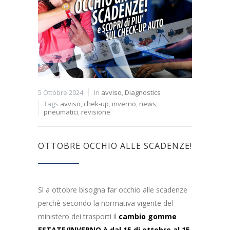
5 Ottobre 2024
In
avviso
,
Diagnostics
Tags
avviso
,
chek-up
,
inverno
,
news
,
pneumatici
,
revisione
OTTOBRE OCCHIO ALLE SCADENZE!
Sì a ottobre bisogna far occhio alle scadenze
perchè secondo la normativa vigente del
ministero dei trasporti il
cambio gomme
ESTATE/INVERNO è dal 15 di ottobre al 15