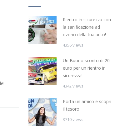
Rientro in sicurezza con
la sanificazione ad
ozono della tua auto!
n
4356 views
Un Buono sconto di 20
euro per un rientro in
sicurezza!
le!
4342 views
Porta un amico e scopri
il tesoro
3710 views