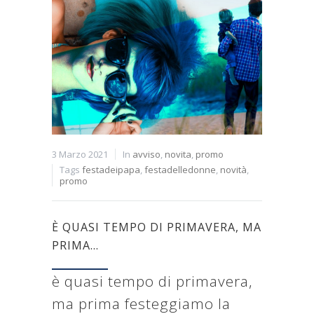
3 Marzo 2021
In
avviso
,
novita
,
promo
Tags
festadeipapa
,
festadelledonne
,
novità
,
promo
È QUASI TEMPO DI PRIMAVERA, MA
PRIMA…
è quasi tempo di primavera,
ma prima festeggiamo la