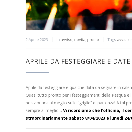
2 Aprile 2023
In
avviso
,
novita
,
promo
Tags
avviso
,
APRILE DA FESTEGGIARE E DATE
Aprile da festeggiare e qualche data da segnare in calen
Quasi tutto pronto per i festeggiamenti della Pasqua e l
posizionarsi al meglio sulle “griglie” di partenza! A ta
sempre al meglio…
Vi ricordiamo che l’officina, il 
straordinariamente sabato 8/04/2023 e lunedì 24/