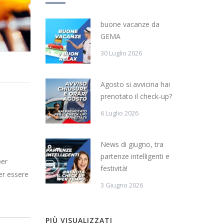
buone vacanze da
GEMA
30 Luglio 2026
Agosto si avvicina hai
prenotato il check-up?
6 Luglio 2026
News di giugno, tra
partenze intelligenti e
per
festività!
er essere
3 Giugno 2026
PIÙ VISUALIZZATI