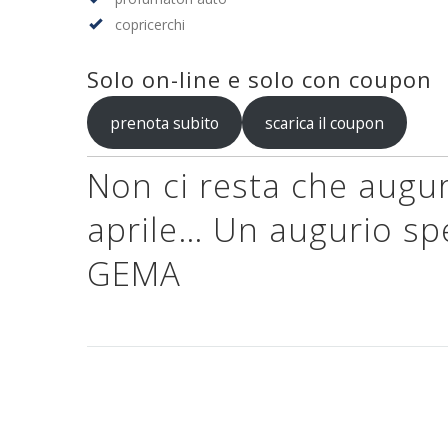
copricerchi
Solo on-line e solo con coupon
prenota subito
scarica il coupon
Non ci resta che augu
aprile… Un augurio spec
GEMA