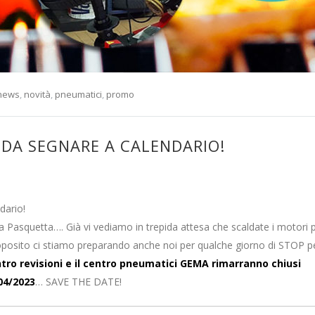
news
,
novità
,
pneumatici
,
promo
 DA SEGNARE A CALENDARIO!
dario!
a Pasquetta…. Già vi vediamo in trepida attesa che scaldate i motori 
l proposito ci stiamo preparando anche noi per qualche giorno di STOP p
centro revisioni e il centro pneumatici GEMA rimarranno chiusi
04/2023
… SAVE THE DATE!