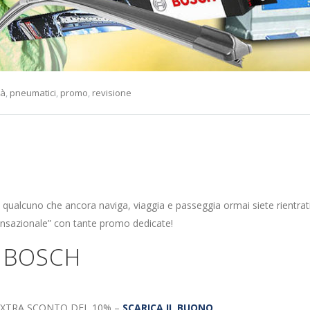
tà
,
pneumatici
,
promo
,
revisione
ualcuno che ancora naviga, viaggia e passeggia ormai siete rientrati 
ensazionale” con tante promo dedicate!
a BOSCH
XTRA SCONTO DEL 10% –
SCARICA IL BUONO