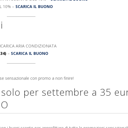
L 10% –
SCARICA IL BUONO
i
+ RICARICA ARIA CONDIZIONATA
34)
–
SCARICA IL BUONO
e sensazionale con promo a non finire!
lo per settembre a 35 eu
NO
con i buoni sconto per approfittare di tutte le promozioni sensazionali