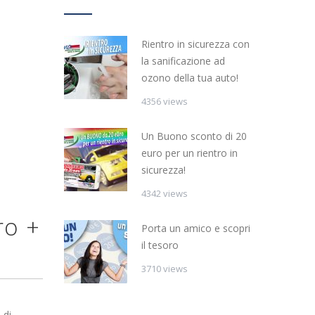
Rientro in sicurezza con
la sanificazione ad
ozono della tua auto!
4356 views
Un Buono sconto di 20
euro per un rientro in
sicurezza!
4342 views
ro +
Porta un amico e scopri
il tesoro
3710 views
 di