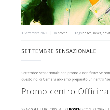
1 Settembre 2023
In
promo
Tags
bosch
,
news
,
novi
SETTEMBRE SENSAZIONALE
Settembre sensazionale con promo a non finire! Se non q
questo noi di Gema vi abbiamo preparato un rientro “s
Promo centro Officin
SPAZZOLE TERGICRISTALLO
BOSCH
SCONTO 20% + E